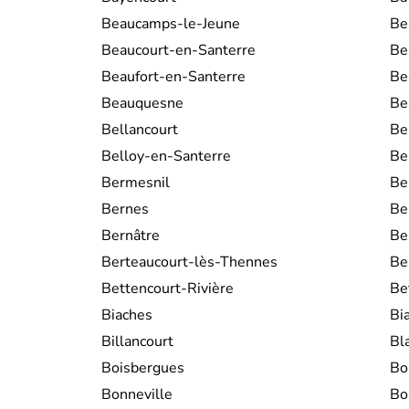
Beaucamps-le-Jeune
Be
Beaucourt-en-Santerre
Be
Beaufort-en-Santerre
Be
Beauquesne
Be
Bellancourt
Be
Belloy-en-Santerre
Be
Bermesnil
Be
Bernes
Be
Bernâtre
Be
Berteaucourt-lès-Thennes
Be
Bettencourt-Rivière
Be
Biaches
Bi
Billancourt
Bl
Boisbergues
Bo
Bonneville
Bo