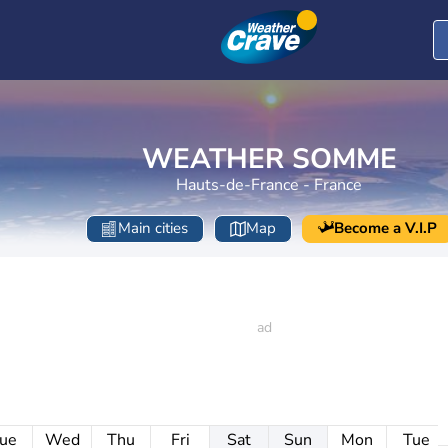
WEATHER SOMME
Hauts-de-France - France
Main cities
Map
Become a V.I.P
ue
Wed
Thu
Fri
Sat
Sun
Mon
Tue