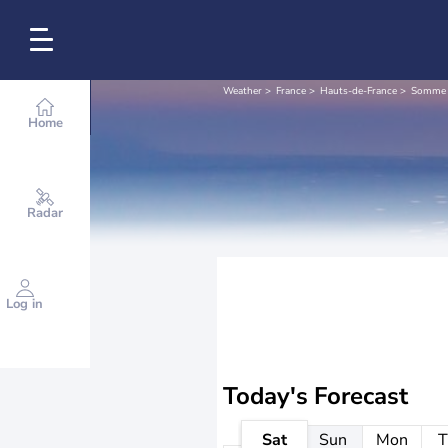
Weather
France
Hauts-de-France
Somme
Home
Radar
Log in
Today's Forecast
Sat
Sun
Mon
T