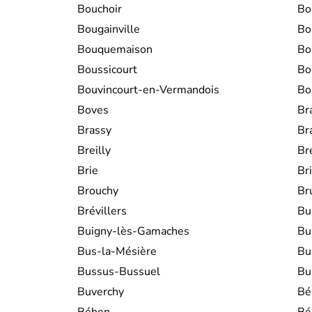
Bouchoir
Bo
Bougainville
Bo
Bouquemaison
Bo
Boussicourt
Bo
Bouvincourt-en-Vermandois
Bo
Boves
Br
Brassy
Br
Breilly
Br
Brie
Br
Brouchy
Br
Brévillers
Bu
Buigny-lès-Gamaches
Bu
Bus-la-Mésière
Bu
Bussus-Bussuel
Bu
Buverchy
Bé
Béhen
Bé