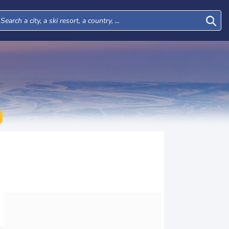
Wed
Thu
Fri
Sat