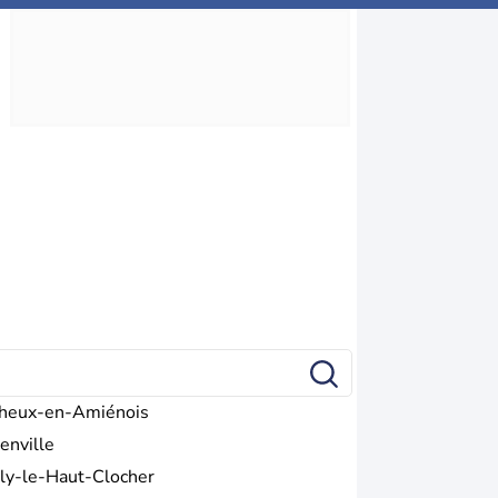
heux-en-Amiénois
enville
lly-le-Haut-Clocher