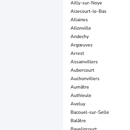
Ailly-sur-Noye
Aizecourt-le-Bas
Allaines
Allonville
Andechy
Argœuves
Arrest
Assainvillers
Aubercourt
Auchonvillers
Aumâtre
Authieule
Aveluy
Bacouel-sur-Selle
Balâtre
Bavelincourt