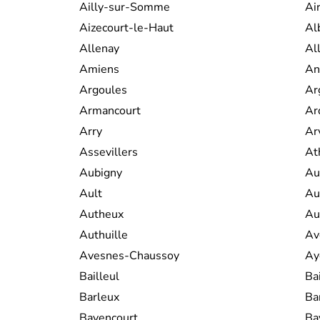
Ailly-sur-Somme
Ai
Aizecourt-le-Haut
Al
Allenay
Al
Amiens
An
Argoules
Ar
Armancourt
Ar
Arry
Arv
Assevillers
At
Aubigny
Au
Ault
Au
Autheux
Au
Authuille
Av
Avesnes-Chaussoy
Ay
Bailleul
Ba
Barleux
Ba
Bayencourt
Ba