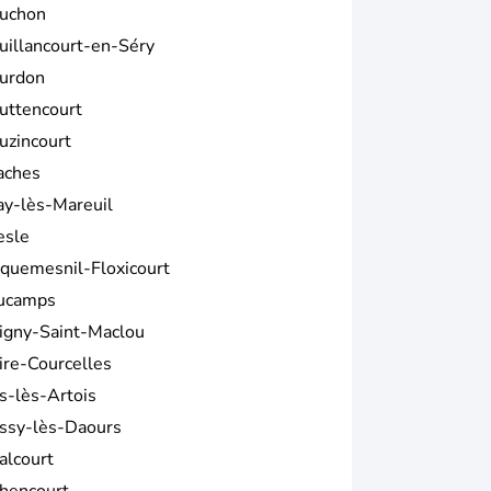
uchon
uillancourt-en-Séry
urdon
uttencourt
uzincourt
aches
ay-lès-Mareuil
esle
iquemesnil-Floxicourt
ucamps
igny-Saint-Maclou
ire-Courcelles
s-lès-Artois
ssy-lès-Daours
alcourt
hencourt