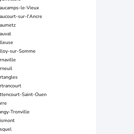
aucamps-le-Vieux
aucourt-sur-l'Ancre
aumetz
auval
lleuse
lloy-sur-Somme
rnaville
rneuil
rtangles
rtrancourt
ttencourt-Saint-Ouen
arre
angy-Tronville
ismont
squel