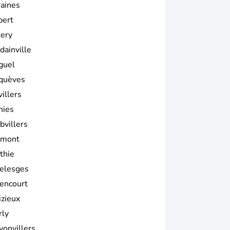
raines
bert
lery
dainville
guel
quèves
illers
hies
bvillers
mont
thie
elesges
encourt
izieux
rly
yonvillers