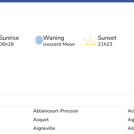
Sunrise
Waning
Sunset
06h28
crescent Moon
21h23
Ablaincourt-Pressoir
Ac
Acquet
Ag
Aigneville
Ai