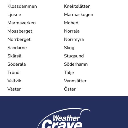
Klossdammen
Knektslätten
Ljusne
Marmaskogen
Marmaverken
Mohed
Mossberget
Norrala
Norrberget
Norrmyra
Sandarne
Skog
Skärså
Stugsund
Söderala
Söderhamn
Trönö
Tälje
Vallvik
Vannsätter
Väster
Öster