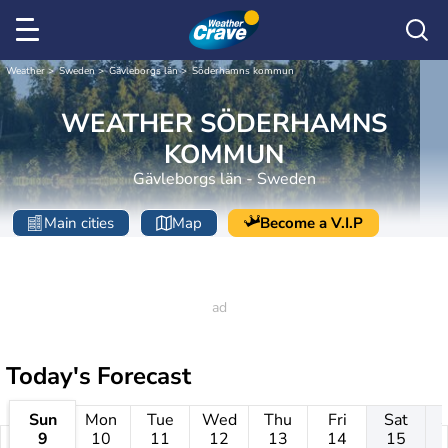
Weather
Sweden
Gävleborgs län
Söderhamns kommun
WEATHER SÖDERHAMNS
KOMMUN
Gävleborgs län - Sweden
Main cities
Map
Become a V.I.P
Today's Forecast
Sun
Mon
Tue
Wed
Thu
Fri
Sat
9
10
11
12
13
14
15