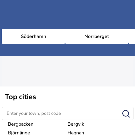
Söderhamn
Norrberget
Top cities
Bergbacken
Bergvik
Björnänge
Hägnan