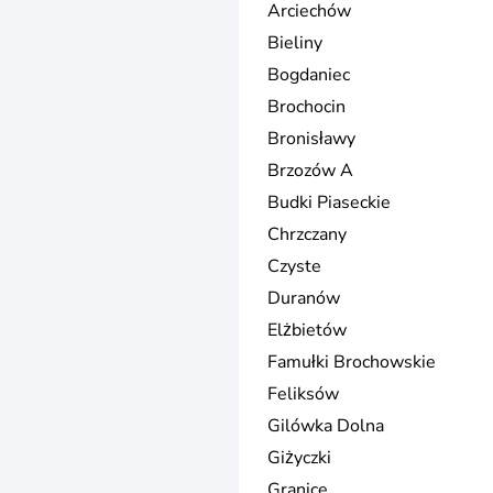
Arciechów
Bieliny
Bogdaniec
Brochocin
Bronisławy
Brzozów A
Budki Piaseckie
Chrzczany
Czyste
Duranów
Elżbietów
Famułki Brochowskie
Feliksów
Gilówka Dolna
Giżyczki
Granice