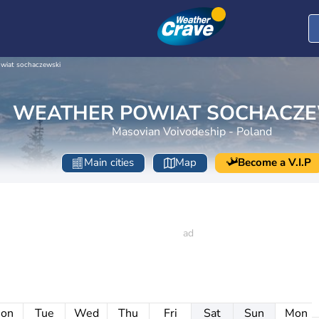
wiat sochaczewski
WEATHER POWIAT SOCHACZE
Masovian Voivodeship - Poland
Main cities
Map
Become a V.I.P
on
Tue
Wed
Thu
Fri
Sat
Sun
Mon