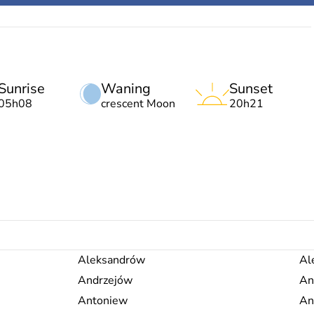
Sunrise
Waning
Sunset
05h08
crescent Moon
20h21
Aleksandrów
Al
Andrzejów
An
Antoniew
An