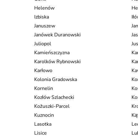
Helenów
He
Izbiska
Ił
Januszew
Ja
Janówek Duranowski
Jas
Juliopol
Ju
Kamieńszczyzna
Ka
Karolków Rybnowski
Ka
Karłowo
Ka
Kolonia Gradowska
Ko
Kornelin
Ko
Kozłów Szlachecki
Ko
Kożuszki-Parcel
Kr
Kuznocin
Ką
Lasotka
Le
Lisice
Lu