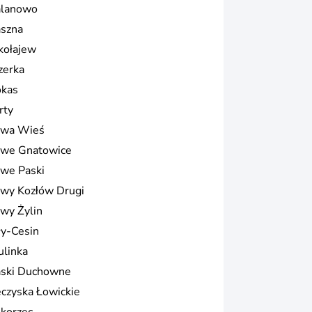
lanowo
szna
kołajew
zerka
kas
rty
wa Wieś
we Gnatowice
we Paski
wy Kozłów Drugi
wy Żylin
ły-Cesin
ulinka
aski Duchowne
eczyska Łowickie
skorzec