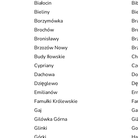
Białocin
Bi
Bieliny
Bi
Borzymówka
Br
Brochów
Br
Bronisławy
Br
Brzozów Nowy
Br
Budy Iłowskie
Ch
Cypriany
Cz
Dachowa
Do
Dzięglewo
Dę
Emilianów
Er
Famułki Królewskie
Fa
Gaj
Ga
Gilówka Górna
Gi
Glinki
Go
Górki
Ha