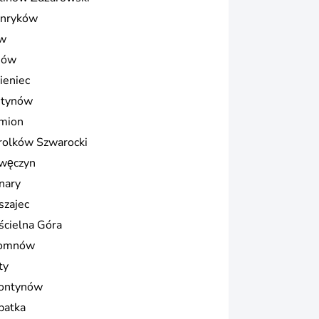
nryków
ów
nów
ieniec
stynów
mion
rolków Szwarocki
węczyn
nary
szajec
ścielna Góra
omnów
ty
ontynów
batka