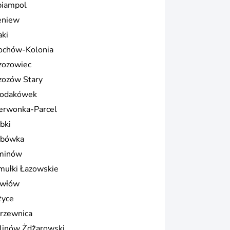
biampol
eniew
aki
ochów-Kolonia
zozowiec
zozów Stary
odakówek
erwonka-Parcel
bki
bówka
minów
mułki Łazowskie
włów
życe
rzewnica
linów Żdżarowski