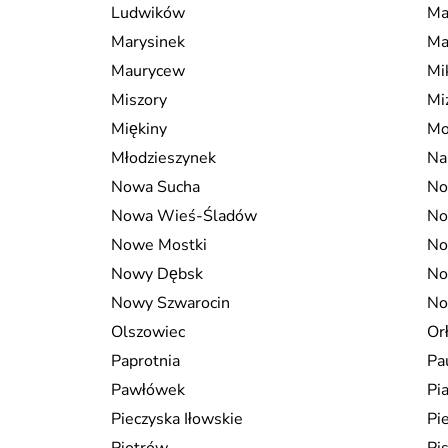
Ludwików
Ma
Marysinek
Ma
Maurycew
Mi
Miszory
Mi
Miękiny
Mo
Młodzieszynek
Na
Nowa Sucha
No
Nowa Wieś-Śladów
No
Nowe Mostki
No
Nowy Dębsk
No
Nowy Szwarocin
No
Olszowiec
Or
Paprotnia
Pa
Pawłówek
Pi
Pieczyska Iłowskie
Pi
Piotrów
Pi