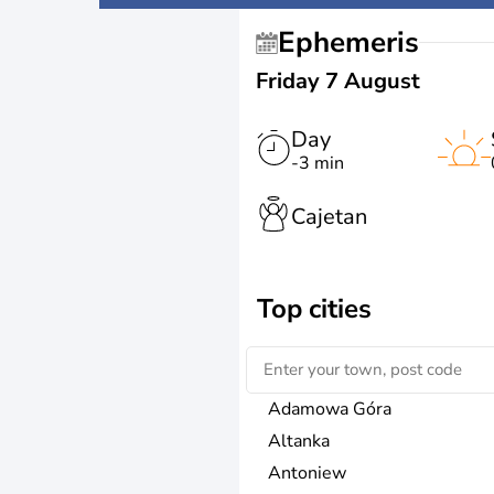
Ephemeris
Friday 7 August
Day
-3 min
Cajetan
Top cities
Adamowa Góra
Altanka
Antoniew