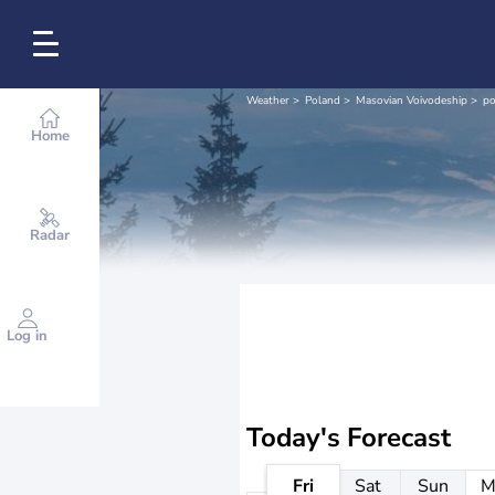
Weather
Poland
Masovian Voivodeship
po
Home
Radar
Log in
Today's Forecast
Fri
Sat
Sun
M