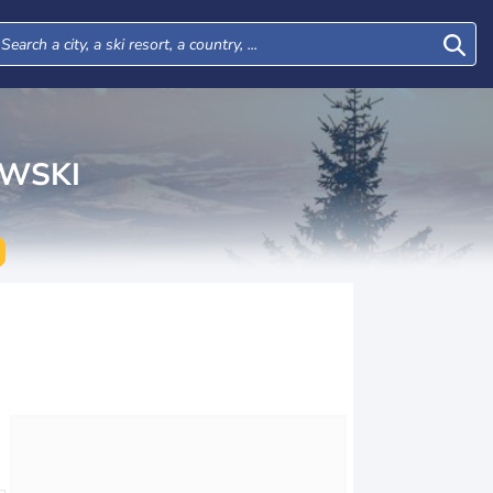
WSKI
Tue
Wed
Thu
Fri