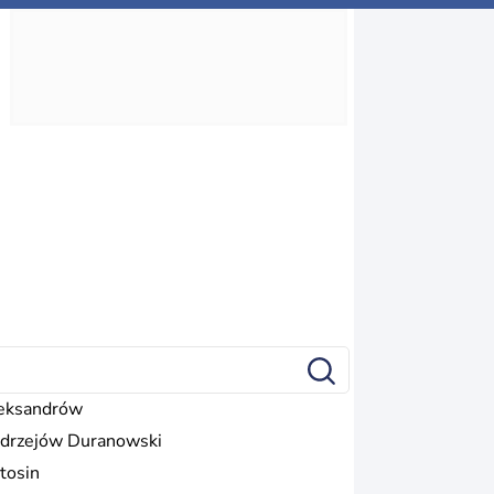
eksandrów
drzejów Duranowski
tosin