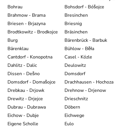
Bohrau
Bohsdorf - Bóšojce
Brahmow - Brama
Bresinchen
Briesen - Brjazyna
Briesnig
Brodtkowitz - Brodkojce
Bräsinchen
Burg
Bärenbrück - Barbuk
Bärenklau
Bühlow - Běła
Cantdorf - Konopotna
Casel - Kózle
Dahlitz - Dalic
Deulowitz
Dissen - Dešno
Domsdorf
Domsdorf - Domašojce
Drachhausen - Hochoza
Drebkau - Drjowk
Drehnow - Drjenow
Drewitz - Drjejce
Drieschnitz
Dubrau - Dubrawa
Döbern
Eichow - Dubje
Eichwege
Eigene Scholle
Eulo