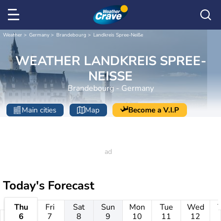
Weather
Germany
Brandebourg
Landkreis Spree-Neiße
WEATHER LANDKREIS SPREE-
NEISSE
Brandebourg - Germany
Main cities
Map
Become a V.I.P
Today's Forecast
Thu
Fri
Sat
Sun
Mon
Tue
Wed
6
7
8
9
10
11
12