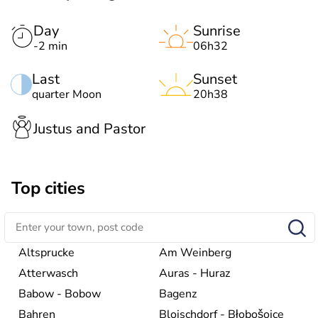
Day
Sunrise
-2 min
06h32
Last
Sunset
quarter Moon
20h38
Justus and Pastor
Top cities
Altsprucke
Am Weinberg
Atterwasch
Auras - Huraz
Babow - Bobow
Bagenz
Bahren
Bloischdorf - Błobošojce