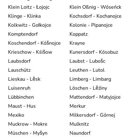
Klein Loitz - Łojojc
Klein Oßnig - Wóseńck
Klinge - Klinka
Kochsdorf - Kochanojce
Kolkwitz - Gołkojce
Kolonie - Pipanojce
Komptendorf
Koppatz
Koschendorf - Kóšnojce
Krayne
Krieschow - Kśišow
Kunersdorf - Kósobuz
Laubsdorf
Laubst - Lubošc
Lauschütz
Leuthen - Lutol
Lieskau - Lěsk
Limberg - Limbarg
Luisenruh
Löschen - Lěźiny
Lübbinchen
Mattendorf - Matyjojce
Maust - Hus
Merkur
Mexiko
Milkersdorf - Górnej
Muckrow - Mokre
Mulknitz
Müschen - Myšyn
Naundorf