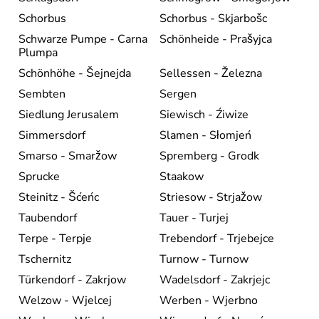
Schorbus
Schorbus - Skjarbošc
Schwarze Pumpe - Carna
Schönheide - Prašyjca
Plumpa
Schönhöhe - Šejnejda
Sellessen - Železna
Sembten
Sergen
Siedlung Jerusalem
Siewisch - Źiwize
Simmersdorf
Slamen - Słomjeń
Smarso - Smaržow
Spremberg - Grodk
Sprucke
Staakow
Steinitz - Šćeńc
Striesow - Strjažow
Taubendorf
Tauer - Turjej
Terpe - Terpje
Trebendorf - Trjebejce
Tschernitz
Turnow - Turnow
Türkendorf - Zakrjow
Wadelsdorf - Zakrjejc
Welzow - Wjelcej
Werben - Wjerbno