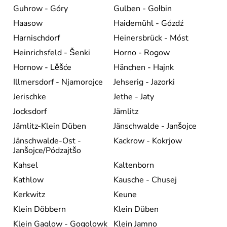
Guhrow - Góry
Gulben - Gołbin
Haasow
Haidemühl - Gózdź
Harnischdorf
Heinersbrück - Móst
Heinrichsfeld - Šenki
Horno - Rogow
Hornow - Lěšće
Hänchen - Hajnk
Illmersdorf - Njamorojce
Jehserig - Jazorki
Jerischke
Jethe - Jaty
Jocksdorf
Jämlitz
Jämlitz-Klein Düben
Jänschwalde - Janšojce
Jänschwalde-Ost -
Kackrow - Kokrjow
Janšojce/Pódzajtšo
Kahsel
Kaltenborn
Kathlow
Kausche - Chusej
Kerkwitz
Keune
Klein Döbbern
Klein Düben
Klein Gaglow - Gogolowk
Klein Jamno