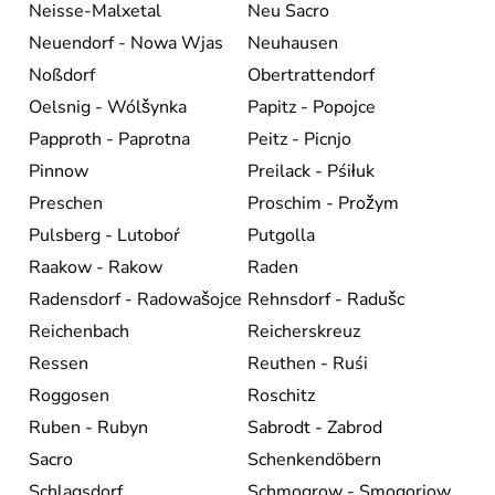
Neisse-Malxetal
Neu Sacro
Neuendorf - Nowa Wjas
Neuhausen
Noßdorf
Obertrattendorf
Oelsnig - Wólšynka
Papitz - Popojce
Papproth - Paprotna
Peitz - Picnjo
Pinnow
Preilack - Pśiłuk
Preschen
Proschim - Prožym
Pulsberg - Lutoboŕ
Putgolla
Raakow - Rakow
Raden
Radensdorf - Radowašojce
Rehnsdorf - Radušc
Reichenbach
Reicherskreuz
Ressen
Reuthen - Ruśi
Roggosen
Roschitz
Ruben - Rubyn
Sabrodt - Zabrod
Sacro
Schenkendöbern
Schlagsdorf
Schmogrow - Smogorjow