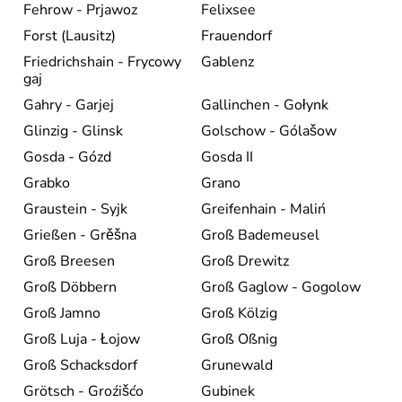
Fehrow - Prjawoz
Felixsee
Forst (Lausitz)
Frauendorf
Friedrichshain - Frycowy
Gablenz
gaj
Gahry - Garjej
Gallinchen - Gołynk
Glinzig - Glinsk
Golschow - Gólašow
Gosda - Gózd
Gosda II
Grabko
Grano
Graustein - Syjk
Greifenhain - Maliń
Grießen - Grěšna
Groß Bademeusel
Groß Breesen
Groß Drewitz
Groß Döbbern
Groß Gaglow - Gogolow
Groß Jamno
Groß Kölzig
Groß Luja - Łojow
Groß Oßnig
Groß Schacksdorf
Grunewald
Grötsch - Groźišćo
Gubinek