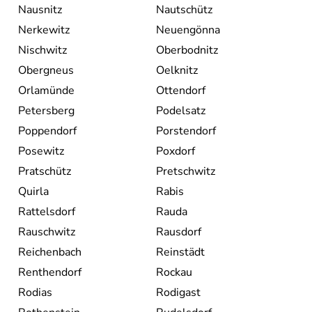
Nausnitz
Nautschütz
Nerkewitz
Neuengönna
Nischwitz
Oberbodnitz
Obergneus
Oelknitz
Orlamünde
Ottendorf
Petersberg
Podelsatz
Poppendorf
Porstendorf
Posewitz
Poxdorf
Pratschütz
Pretschwitz
Quirla
Rabis
Rattelsdorf
Rauda
Rauschwitz
Rausdorf
Reichenbach
Reinstädt
Renthendorf
Rockau
Rodias
Rodigast