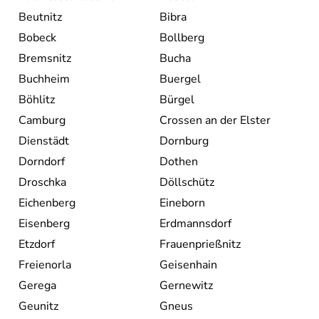
Beutnitz
Bibra
Bobeck
Bollberg
Bremsnitz
Bucha
Buchheim
Buergel
Böhlitz
Bürgel
Camburg
Crossen an der Elster
Dienstädt
Dornburg
Dorndorf
Dothen
Droschka
Döllschütz
Eichenberg
Eineborn
Eisenberg
Erdmannsdorf
Etzdorf
Frauenprießnitz
Freienorla
Geisenhain
Gerega
Gernewitz
Geunitz
Gneus