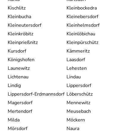
Kischlitz
Kleinbockedra
Kleinbucha
Kleinebersdorf
Kleineutersdorf
Kleinhelmsdorf
Kleinkröbitz
Kleinlöbichau
Kleinprießnitz
Kleinpürschütz
Kursdorf
Kämmeritz
Königshofen
Laasdorf
Launewitz
Lehesten
Lichtenau
Lindau
Lindig
Lippersdorf
Lippersdorf-Erdmannsdorf
Löberschütz
Magersdorf
Mennewitz
Mertendorf
Meusebach
Milda
Möckern
Mörsdorf
Naura