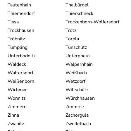
Tautenhain
Thalbürgel
Thiemendorf
Thierschneck
Tissa
Trockenborn-Wolfersdorf
Trockhausen
Trotz
Tröbnitz
Törpla
Tümpling
Tünschütz
Unterbodnitz
Untergneus
Waldeck
Walpernhain
Waltersdorf
Weißbach
Weißenborn
Wetzdorf
Wichmar
Willschütz
Wonnitz
Würchhausen
Zimmern
Zimmritz
Zinna
Zschorgula
Zwabitz
Zweifelbach