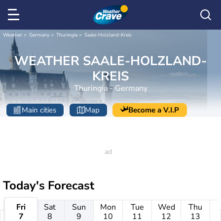
Weather
Germany
Thuringia
Saale-Holzland-Kreis
WEATHER SAALE-HOLZLAND-
KREIS
Thuringia - Germany
Main cities
Map
Become a V.I.P
Today's Forecast
Fri
Sat
Sun
Mon
Tue
Wed
Thu
7
8
9
10
11
12
13