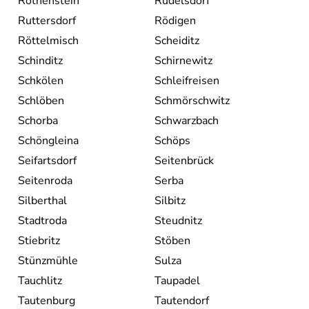
Rothenstein
Rudelsdorf
Ruttersdorf
Rödigen
Röttelmisch
Scheiditz
Schinditz
Schirnewitz
Schkölen
Schleifreisen
Schlöben
Schmörschwitz
Schorba
Schwarzbach
Schöngleina
Schöps
Seifartsdorf
Seitenbrück
Seitenroda
Serba
Silberthal
Silbitz
Stadtroda
Steudnitz
Stiebritz
Stöben
Stünzmühle
Sulza
Tauchlitz
Taupadel
Tautenburg
Tautendorf