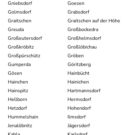
Gniebsdorf
Goesen
Golmsdorf
Grabsdorf
Graitschen
Graitschen auf der Höhe
Greuda
Großbockedra
Großeutersdorf
Großhelmsdorf
Großkröbitz
Großlöbichau
Großpürschütz
Gröben
Gumperda
Göritzberg
Gösen
Hainbücht
Hainchen
Hainichen
Hainspitz
Hartmannsdorf
Hellborn
Hermsdorf
Hetzdorf
Hohendorf
Hummelshain
Ilmsdorf
Jenalöbnitz
Jägersdorf
Kahla
Karlsdorf