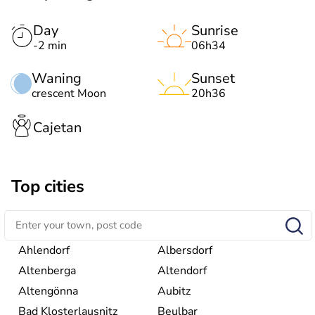
Day
Sunrise
-2 min
06h34
Waning
Sunset
crescent Moon
20h36
Cajetan
Top cities
Ahlendorf
Albersdorf
Altenberga
Altendorf
Altengönna
Aubitz
Bad Klosterlausnitz
Beulbar