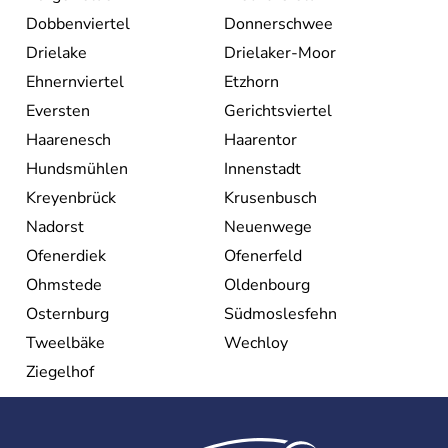
Dobbenviertel
Donnerschwee
Drielake
Drielaker-Moor
Ehnernviertel
Etzhorn
Eversten
Gerichtsviertel
Haarenesch
Haarentor
Hundsmühlen
Innenstadt
Kreyenbrück
Krusenbusch
Nadorst
Neuenwege
Ofenerdiek
Ofenerfeld
Ohmstede
Oldenbourg
Osternburg
Südmoslesfehn
Tweelbäke
Wechloy
Ziegelhof