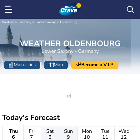
Weather
Germany
Lower Saxony
Oldenbourg
WEATHER OLDENBOURG
Lower Saxony - Germany
Main cities
Map
Become a V.I.P
Today's Forecast
Thu
Fri
Sat
Sun
Mon
Tue
Wed
6
7
8
9
10
11
12