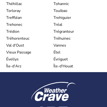
Théhillac
Tohannic
Torloray
Toulbao
Treffléan
Trehiguier
Trehonec
Tréal
Trédion
Trégranteur
Tréhorenteuc
Tréhuinec
Val d'Oust
Vannes
Vieux Passage
Étel
Évellys
Évriguet
Île-d'Arz
Île-d'Houat