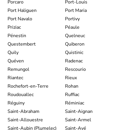
Porcaro
Port-Louis
Port Haliguen
Port Maria
Port Navalo
Portivy
Priziac
Péaule
Pénestin
Quelneuc
Questembert
Quiberon
Quily
Quistinic
Quéven
Radenac
Remungol
Rescourio
Riantec
Rieux
Rochefort-en-Terre
Rohan
Roudouallec
Ruffiac
Réguiny
Réminiac
Saint-Abraham
Saint-Aignan
Saint-Allouestre
Saint-Armel
Saint-Aubin (Plumelec)
Saint-Avé