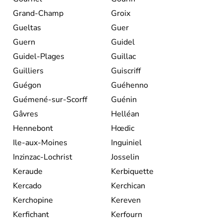
Grand-Champ
Groix
Gueltas
Guer
Guern
Guidel
Guidel-Plages
Guillac
Guilliers
Guiscriff
Guégon
Guéhenno
Guémené-sur-Scorff
Guénin
Gâvres
Helléan
Hennebont
Hœdic
Ile-aux-Moines
Inguiniel
Inzinzac-Lochrist
Josselin
Keraude
Kerbiquette
Kercado
Kerchican
Kerchopine
Kereven
Kerfichant
Kerfourn