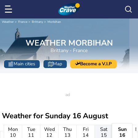
Weather
France
Brittany
Morbihan
WEATHER MORBIHAN
Brittany - France
Main cities
Map
Become a V.I.P
Weather for
Sunday 16 August
Mon
Tue
Wed
Thu
Fri
Sat
Sun
10
11
12
13
14
15
16