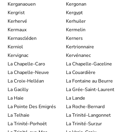
Kerganaouen
Kergonan
Kergrist
Kergypt
Kerhervé
Kerhuiler
Kermaux
Kermelin
Kernascléden
Kerners
Kerniol
Kertrionnaire
Kervignac
Kervénanec
La Chapelle-Caro
La Chapelle-Gaceline
La Chapelle-Neuve
La Couardière
La Croix-Helléan
La Fontaine au Beurre
La Gacilly
La Grée-Saint-Laurent
La Haie
La Lande
La Pointe Des Emigrés
La Roche-Bernard
La Telhaie
La Trinité-Langonnet
La Trinité-Porhoët
La Trinité-Surzur