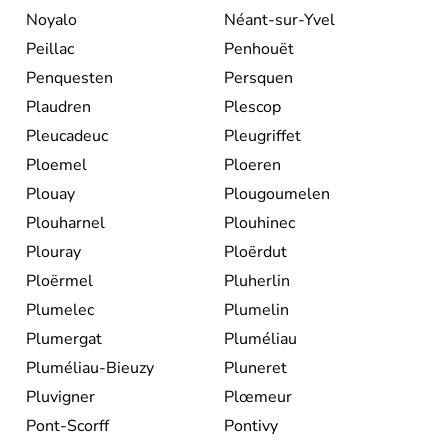
Noyalo
Néant-sur-Yvel
Peillac
Penhouët
Penquesten
Persquen
Plaudren
Plescop
Pleucadeuc
Pleugriffet
Ploemel
Ploeren
Plouay
Plougoumelen
Plouharnel
Plouhinec
Plouray
Ploërdut
Ploërmel
Pluherlin
Plumelec
Plumelin
Plumergat
Pluméliau
Pluméliau-Bieuzy
Pluneret
Pluvigner
Plœmeur
Pont-Scorff
Pontivy