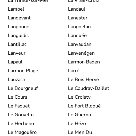
La Trinité-sur-Mer
La Vraie-Croix
Lambel
Landaul
Landévant
Lanester
Langonnet
Langoëlan
Languidic
Lanouée
Lantillac
Lanvaudan
Lanveur
Lanvénégen
Lapaul
Larmor-Baden
Larmor-Plage
Larré
Lauzach
Le Bois Hervé
Le Bourgneuf
Le Coudray-Baillet
Le Cours
Le Croisty
Le Faouët
Le Fort Bloqué
Le Gorvello
Le Guerno
Le Hecheno
Le Hézo
Le Magouëro
Le Men Du