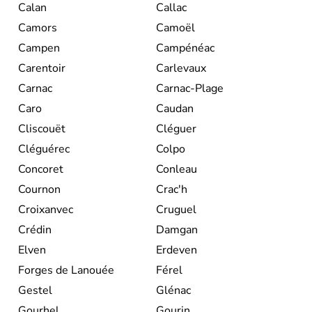
Calan
Callac
Camors
Camoël
Campen
Campénéac
Carentoir
Carlevaux
Carnac
Carnac-Plage
Caro
Caudan
Cliscouët
Cléguer
Cléguérec
Colpo
Concoret
Conleau
Cournon
Crac'h
Croixanvec
Cruguel
Crédin
Damgan
Elven
Erdeven
Forges de Lanouée
Férel
Gestel
Glénac
Gourhel
Gourin