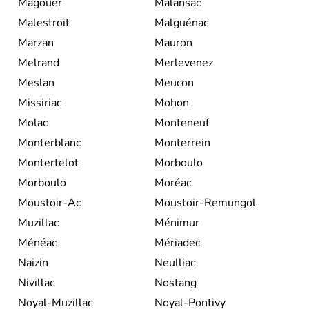
Magouër
Malansac
Malestroit
Malguénac
Marzan
Mauron
Melrand
Merlevenez
Meslan
Meucon
Missiriac
Mohon
Molac
Monteneuf
Monterblanc
Monterrein
Montertelot
Morboulo
Morboulo
Moréac
Moustoir-Ac
Moustoir-Remungol
Muzillac
Ménimur
Ménéac
Mériadec
Naizin
Neulliac
Nivillac
Nostang
Noyal-Muzillac
Noyal-Pontivy