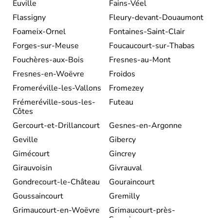
Euville
Fains-Véel
Flassigny
Fleury-devant-Douaumont
Foameix-Ornel
Fontaines-Saint-Clair
Forges-sur-Meuse
Foucaucourt-sur-Thabas
Fouchères-aux-Bois
Fresnes-au-Mont
Fresnes-en-Woëvre
Froidos
Fromeréville-les-Vallons
Fromezey
Frémeréville-sous-les-
Futeau
Côtes
Gercourt-et-Drillancourt
Gesnes-en-Argonne
Geville
Gibercy
Gimécourt
Gincrey
Girauvoisin
Givrauval
Gondrecourt-le-Château
Gouraincourt
Goussaincourt
Gremilly
Grimaucourt-en-Woëvre
Grimaucourt-près-