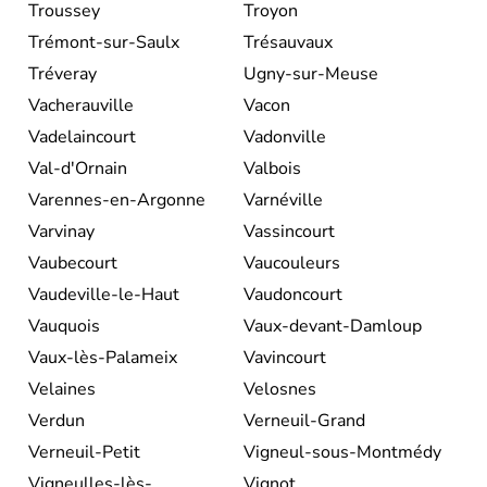
Troussey
Troyon
Trémont-sur-Saulx
Trésauvaux
Tréveray
Ugny-sur-Meuse
Vacherauville
Vacon
Vadelaincourt
Vadonville
Val-d'Ornain
Valbois
Varennes-en-Argonne
Varnéville
Varvinay
Vassincourt
Vaubecourt
Vaucouleurs
Vaudeville-le-Haut
Vaudoncourt
Vauquois
Vaux-devant-Damloup
Vaux-lès-Palameix
Vavincourt
Velaines
Velosnes
Verdun
Verneuil-Grand
Verneuil-Petit
Vigneul-sous-Montmédy
Vigneulles-lès-
Vignot