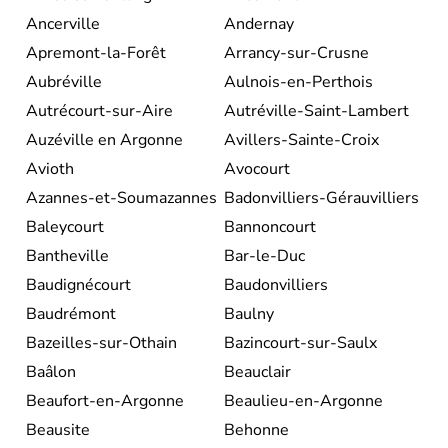
Ancerville
Andernay
Apremont-la-Forêt
Arrancy-sur-Crusne
Aubréville
Aulnois-en-Perthois
Autrécourt-sur-Aire
Autréville-Saint-Lambert
Auzéville en Argonne
Avillers-Sainte-Croix
Avioth
Avocourt
Azannes-et-Soumazannes
Badonvilliers-Gérauvilliers
Baleycourt
Bannoncourt
Bantheville
Bar-le-Duc
Baudignécourt
Baudonvilliers
Baudrémont
Baulny
Bazeilles-sur-Othain
Bazincourt-sur-Saulx
Baâlon
Beauclair
Beaufort-en-Argonne
Beaulieu-en-Argonne
Beausite
Behonne