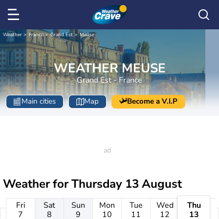
Weather
France
Grand Est
Meuse
WEATHER MEUSE
Grand Est - France
Main cities
Map
Become a V.I.P
Weather for
Thursday 13 August
Fri
Sat
Sun
Mon
Tue
Wed
Thu
7
8
9
10
11
12
13