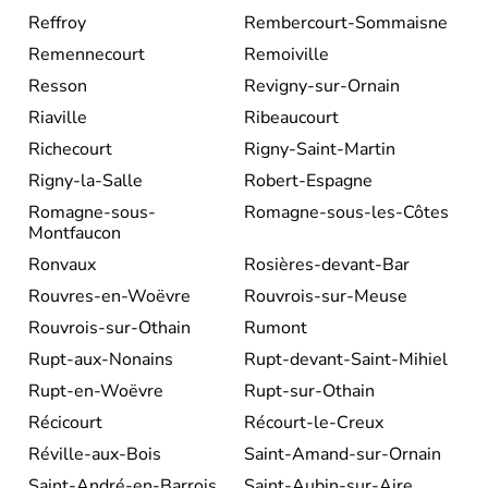
Reffroy
Rembercourt-Sommaisne
Remennecourt
Remoiville
Resson
Revigny-sur-Ornain
Riaville
Ribeaucourt
Richecourt
Rigny-Saint-Martin
Rigny-la-Salle
Robert-Espagne
Romagne-sous-
Romagne-sous-les-Côtes
Montfaucon
Ronvaux
Rosières-devant-Bar
Rouvres-en-Woëvre
Rouvrois-sur-Meuse
Rouvrois-sur-Othain
Rumont
Rupt-aux-Nonains
Rupt-devant-Saint-Mihiel
Rupt-en-Woëvre
Rupt-sur-Othain
Récicourt
Récourt-le-Creux
Réville-aux-Bois
Saint-Amand-sur-Ornain
Saint-André-en-Barrois
Saint-Aubin-sur-Aire