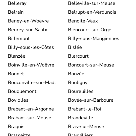
Belleray
Belleville-sur-Meuse
Belrain
Belrupt-en-Verdunois
Beney-en-Woëvre
Benoite-Vaux
Beurey-sur-Saulx
Biencourt-sur-Orge
Billemont
Billy-sous-Mangiennes
Billy-sous-les-Côtes
Bislée
Blanzée
Blercourt
Boinville-en-Woëvre
Boncourt-sur-Meuse
Bonnet
Bonzée
Bouconville-sur-Madt
Bouligny
Bouquemont
Boureuilles
Boviolles
Bovée-sur-Barboure
Brabant-en-Argonne
Brabant-le-Roi
Brabant-sur-Meuse
Brandeville
Braquis
Bras-sur-Meuse
Brasseitte
Brauvilliers