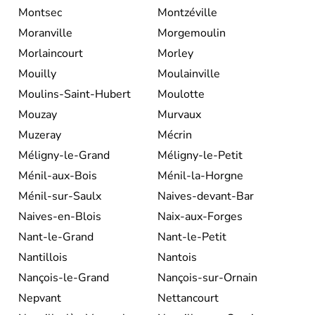
Montsec
Montzéville
Moranville
Morgemoulin
Morlaincourt
Morley
Mouilly
Moulainville
Moulins-Saint-Hubert
Moulotte
Mouzay
Murvaux
Muzeray
Mécrin
Méligny-le-Grand
Méligny-le-Petit
Ménil-aux-Bois
Ménil-la-Horgne
Ménil-sur-Saulx
Naives-devant-Bar
Naives-en-Blois
Naix-aux-Forges
Nant-le-Grand
Nant-le-Petit
Nantillois
Nantois
Nançois-le-Grand
Nançois-sur-Ornain
Nepvant
Nettancourt