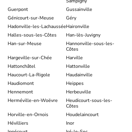
Sampigny
Guerpont
Gussainville
Génicourt-sur-Meuse
Géry
Hadonville-les-Lachaussée
Haironville
Halles-sous-les-Côtes
Han-lès-Juvigny
Han-sur-Meuse
Hannonville-sous-les-
Côtes
Hargeville-sur-Chée
Harville
Hattonchâtel
Hattonville
Haucourt-La-Rigole
Haudainville
Haudiomont
Heippes
Hennemont
Herbeuville
Herméville-en-Woëvre
Heudicourt-sous-les-
Côtes
Horville-en-Ornois
Houdelaincourt
Hévilliers
Inor
Ippécourt
Iré-le-Sec