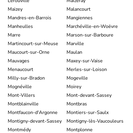
Lérouville
Maizeray
Maizey
Malancourt
Mandres-en-Barrois
Mangiennes
Manheulles
Marchéville-en-Woëvre
Marre
Marson-sur-Barboure
Martincourt-sur-Meuse
Marville
Maucourt-sur-Orne
Maulan
Mauvages
Maxey-sur-Vaise
Menaucourt
Merles-sur-Loison
Milly-sur-Bradon
Mogeville
Mognéville
Moirey
Mont-Villers
Mont-devant-Sassey
Montblainville
Montbras
Montfaucon-d'Argonne
Montiers-sur-Saulx
Montigny-devant-Sassey
Montigny-lès-Vaucouleurs
Montmédy
Montplonne