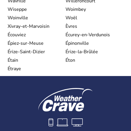
Wavrille
Willeroncourt
Wiseppe
Woimbey
Woinville
Woël
Xivray-et-Marvoisin
Èvres
Écouviez
Écurey-en-Verdunois
Épiez-sur-Meuse
Épinonville
Érize-Saint-Dizier
Érize-la-Brûlée
Étain
Éton
Étraye