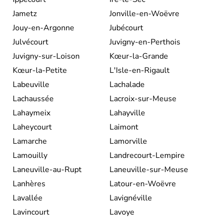
Jametz
Jonville-en-Woëvre
Jouy-en-Argonne
Jubécourt
Julvécourt
Juvigny-en-Perthois
Juvigny-sur-Loison
Kœur-la-Grande
Kœur-la-Petite
L'Isle-en-Rigault
Labeuville
Lachalade
Lachaussée
Lacroix-sur-Meuse
Lahaymeix
Lahayville
Laheycourt
Laimont
Lamarche
Lamorville
Lamouilly
Landrecourt-Lempire
Laneuville-au-Rupt
Laneuville-sur-Meuse
Lanhères
Latour-en-Woëvre
Lavallée
Lavignéville
Lavincourt
Lavoye