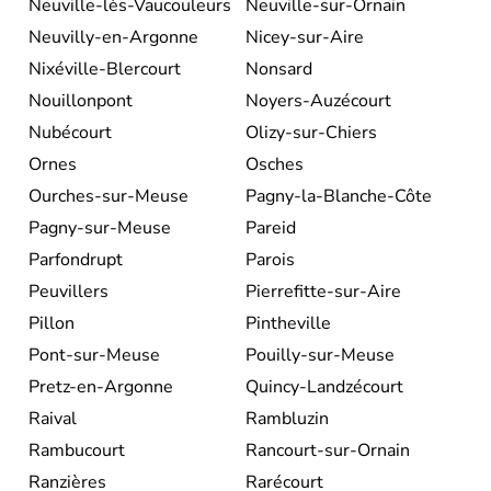
Neuville-lès-Vaucouleurs
Neuville-sur-Ornain
Neuvilly-en-Argonne
Nicey-sur-Aire
Nixéville-Blercourt
Nonsard
Nouillonpont
Noyers-Auzécourt
Nubécourt
Olizy-sur-Chiers
Ornes
Osches
Ourches-sur-Meuse
Pagny-la-Blanche-Côte
Pagny-sur-Meuse
Pareid
Parfondrupt
Parois
Peuvillers
Pierrefitte-sur-Aire
Pillon
Pintheville
Pont-sur-Meuse
Pouilly-sur-Meuse
Pretz-en-Argonne
Quincy-Landzécourt
Raival
Rambluzin
Rambucourt
Rancourt-sur-Ornain
Ranzières
Rarécourt