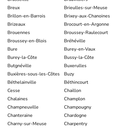
Breux
Brieulles-sur-Meuse
Brillon-en-Barrois
Brixey-aux-Chanoines
Brizeaux
Brocourt-en-Argonne
Brouennes
Broussey-Raulecourt
Broussey-en-Blois
Bréhéville
Bure
Burey-en-Vaux
Burey-la-Côte
Bussy-la-Côte
Butgnéville
Buxerulles
Buxières-sous-les-Côtes
Buzy
Béthelainville
Béthincourt
Cesse
Chaillon
Chalaines
Champlon
Champneuville
Champougny
Chanteraine
Chardogne
Charny-sur-Meuse
Charpentry