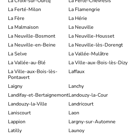
La Croix-sur-Ourcq
La Ferté-Chevresis
La Ferté-Milon
La Flamengrie
La Fère
La Hérie
La Malmaison
La Neuville
La Neuville-Bosmont
La Neuville-Housset
La Neuville-en-Beine
La Neuville-lès-Dorengt
La Selve
La Vallée-Mulâtre
La Vallée-au-Blé
La Ville-aux-Bois-lès-Dizy
La Ville-aux-Bois-lès-
Laffaux
Pontavert
Laigny
Lanchy
Landifay-et-Bertaignemont
Landouzy-la-Cour
Landouzy-la-Ville
Landricourt
Laniscourt
Laon
Lappion
Largny-sur-Automne
Latilly
Launoy