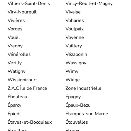
Villiers-Saint-Denis
Vincy-Reuil-et-Magny
Viry-Noureuil
Vivaise
Vivières
Voharies
Vorges
Voulpaix
Vouël
Voyenne
Vregny
Vuillery
Vénérolles
Vézaponin
Vézilly
Wassigny
Watigny
Wimy
Wissignicourt
Wiège
Z.A.C Île de France
Zone Industrielle
Ébouleau
Épagny
Éparcy
Épaux-Bézu
Épieds
Étampes-sur-Marne
Étaves-et-Bocquiaux
Étouvelles
Étreillers
Étreux