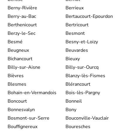
Berny-Rivière
Berrieux
Berry-au-Bac
Bertaucourt-Epourdon
Berthenicourt
Bertricourt
Berzy-le-Sec
Besmont
Besmé
Besny-et-Loizy
Beugneux
Beuvardes
Bichancourt
Bieuxy
Billy-sur-Aisne
Billy-sur-Ourcq
Bièvres
Blanzy-lès-Fismes
Blesmes
Blérancourt
Bohain-en-Vermandois
Bois-lès-Pargny
Boncourt
Bonneil
Bonnesvalyn
Bony
Bosmont-sur-Serre
Bouconville-Vauclair
Bouffignereux
Bouresches