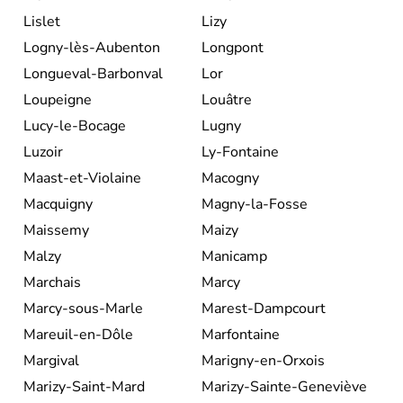
Lislet
Lizy
Logny-lès-Aubenton
Longpont
Longueval-Barbonval
Lor
Loupeigne
Louâtre
Lucy-le-Bocage
Lugny
Luzoir
Ly-Fontaine
Maast-et-Violaine
Macogny
Macquigny
Magny-la-Fosse
Maissemy
Maizy
Malzy
Manicamp
Marchais
Marcy
Marcy-sous-Marle
Marest-Dampcourt
Mareuil-en-Dôle
Marfontaine
Margival
Marigny-en-Orxois
Marizy-Saint-Mard
Marizy-Sainte-Geneviève