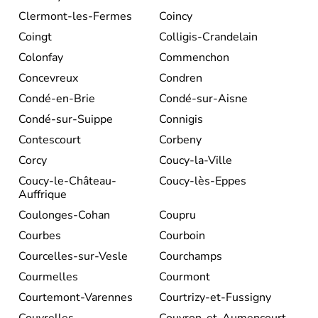
Clermont-les-Fermes
Coincy
Coingt
Colligis-Crandelain
Colonfay
Commenchon
Concevreux
Condren
Condé-en-Brie
Condé-sur-Aisne
Condé-sur-Suippe
Connigis
Contescourt
Corbeny
Corcy
Coucy-la-Ville
Coucy-le-Château-
Coucy-lès-Eppes
Auffrique
Coulonges-Cohan
Coupru
Courbes
Courboin
Courcelles-sur-Vesle
Courchamps
Courmelles
Courmont
Courtemont-Varennes
Courtrizy-et-Fussigny
Couvrelles
Couvron-et-Aumencourt