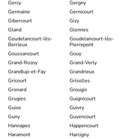
Gercy
Gergny
Germaine
Gernicourt
Gibercourt
Gizy
Gland
Glennes
Goudelancourt-lès-
Goudelancourt-lès-
Berrieux
Pierrepont
Goussancourt
Gouy
Grand-Rozoy
Grand-Verly
Grandlup-et-Fay
Grandrieux
Gricourt
Grisolles
Gronard
Grougis
Grugies
Guignicourt
Guise
Guivry
Guny
Guyencourt
Hannapes
Happencourt
Haramont
Harcigny