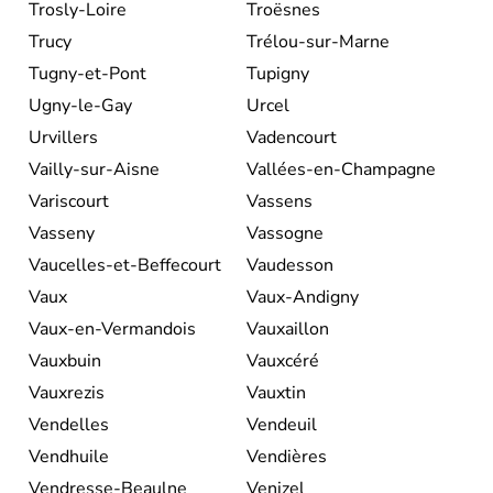
Trosly-Loire
Troësnes
Trucy
Trélou-sur-Marne
Tugny-et-Pont
Tupigny
Ugny-le-Gay
Urcel
Urvillers
Vadencourt
Vailly-sur-Aisne
Vallées-en-Champagne
Variscourt
Vassens
Vasseny
Vassogne
Vaucelles-et-Beffecourt
Vaudesson
Vaux
Vaux-Andigny
Vaux-en-Vermandois
Vauxaillon
Vauxbuin
Vauxcéré
Vauxrezis
Vauxtin
Vendelles
Vendeuil
Vendhuile
Vendières
Vendresse-Beaulne
Venizel