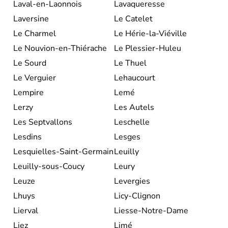
Laval-en-Laonnois
Lavaqueresse
Laversine
Le Catelet
Le Charmel
Le Hérie-la-Viéville
Le Nouvion-en-Thiérache
Le Plessier-Huleu
Le Sourd
Le Thuel
Le Verguier
Lehaucourt
Lempire
Lemé
Lerzy
Les Autels
Les Septvallons
Leschelle
Lesdins
Lesges
Lesquielles-Saint-Germain
Leuilly
Leuilly-sous-Coucy
Leury
Leuze
Levergies
Lhuys
Licy-Clignon
Lierval
Liesse-Notre-Dame
Liez
Limé