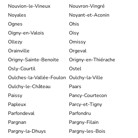
Nouvion-le-Vineux
Nouvron-Vingré
Noyales
Noyant-et-Aconin
Ognes
Ohis
Oigny-en-Valois
Oisy
Ollezy
Omissy
Orainville
Orgeval
Origny-Sainte-Benoite
Origny-en-Thiérache
Osly-Courtil
Ostel
Oulches-la-Vallée-Foulon
Oulchy-la-Ville
Oulchy-le-Château
Paars
Paissy
Pancy-Courtecon
Papleux
Parcy-et-Tigny
Parfondeval
Parfondru
Pargnan
Pargny-Filain
Pargny-la-Dhuys
Pargny-les-Bois