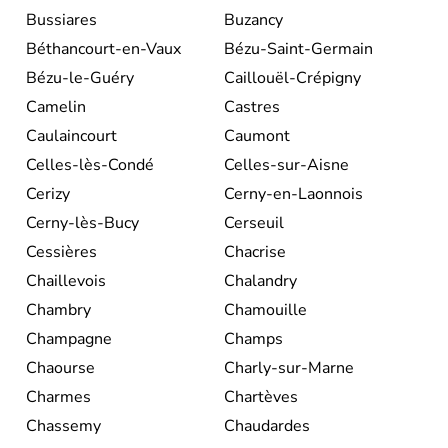
Bussiares
Buzancy
Béthancourt-en-Vaux
Bézu-Saint-Germain
Bézu-le-Guéry
Caillouël-Crépigny
Camelin
Castres
Caulaincourt
Caumont
Celles-lès-Condé
Celles-sur-Aisne
Cerizy
Cerny-en-Laonnois
Cerny-lès-Bucy
Cerseuil
Cessières
Chacrise
Chaillevois
Chalandry
Chambry
Chamouille
Champagne
Champs
Chaourse
Charly-sur-Marne
Charmes
Chartèves
Chassemy
Chaudardes