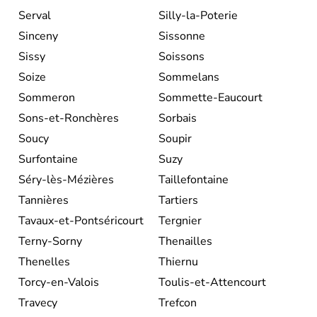
Serval
Silly-la-Poterie
Sinceny
Sissonne
Sissy
Soissons
Soize
Sommelans
Sommeron
Sommette-Eaucourt
Sons-et-Ronchères
Sorbais
Soucy
Soupir
Surfontaine
Suzy
Séry-lès-Mézières
Taillefontaine
Tannières
Tartiers
Tavaux-et-Pontséricourt
Tergnier
Terny-Sorny
Thenailles
Thenelles
Thiernu
Torcy-en-Valois
Toulis-et-Attencourt
Travecy
Trefcon