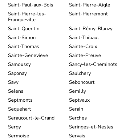
Saint-Paul-aux-Bois
Saint-Pierre-Aigle
Saint-Pierre-lès-
Saint-Pierremont
Franqueville
Saint-Quentin
Saint-Rémy-Blanzy
Saint-Simon
Saint-Thibaut
Saint-Thomas
Sainte-Croix
Sainte-Geneviève
Sainte-Preuve
Samoussy
Sancy-les-Cheminots
Saponay
Saulchery
Savy
Seboncourt
Selens
Semilly
Septmonts
Septvaux
Sequehart
Serain
Seraucourt-le-Grand
Serches
Sergy
Seringes-et-Nesles
Sermoise
Servais