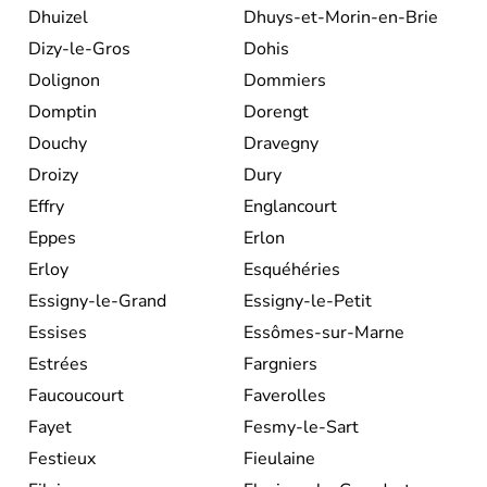
Dhuizel
Dhuys-et-Morin-en-Brie
Dizy-le-Gros
Dohis
Dolignon
Dommiers
Domptin
Dorengt
Douchy
Dravegny
Droizy
Dury
Effry
Englancourt
Eppes
Erlon
Erloy
Esquéhéries
Essigny-le-Grand
Essigny-le-Petit
Essises
Essômes-sur-Marne
Estrées
Fargniers
Faucoucourt
Faverolles
Fayet
Fesmy-le-Sart
Festieux
Fieulaine