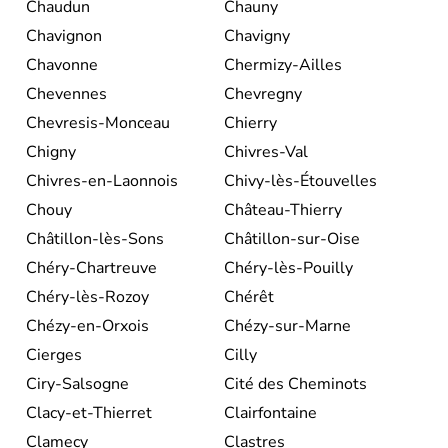
Chaudun
Chauny
Chavignon
Chavigny
Chavonne
Chermizy-Ailles
Chevennes
Chevregny
Chevresis-Monceau
Chierry
Chigny
Chivres-Val
Chivres-en-Laonnois
Chivy-lès-Étouvelles
Chouy
Château-Thierry
Châtillon-lès-Sons
Châtillon-sur-Oise
Chéry-Chartreuve
Chéry-lès-Pouilly
Chéry-lès-Rozoy
Chérêt
Chézy-en-Orxois
Chézy-sur-Marne
Cierges
Cilly
Ciry-Salsogne
Cité des Cheminots
Clacy-et-Thierret
Clairfontaine
Clamecy
Clastres