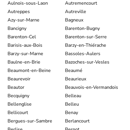
Aulnois-sous-Laon
Autremencourt
Autreppes
Autreville
Azy-sur-Marne
Bagneux
Bancigny
Barenton-Bugny
Barenton-Cel
Barenton-sur-Serre
Barisis-aux-Bois
Barzy-en-Thiérache
Barzy-sur-Marne
Bassoles-Aulers
Baulne-en-Brie
Bazoches-sur-Vesles
Beaumont-en-Beine
Beaumé
Beaurevoir
Beaurieux
Beautor
Beauvois-en-Vermandois
Becquigny
Belleau
Bellenglise
Belleu
Bellicourt
Benay
Bergues-sur-Sambre
Berlancourt
Berlise
Bernot