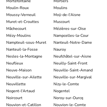
Mortefontaine
Mortiers
Moulin-Roux
Moulins
Moussy-Verneuil
Moÿ-de-l'Aisne
Muret-et-Crouttes
Muscourt
Mâchecourt
Mézières-sur-Oise
Mézy-Moulins
Nampcelles-la-Cour
Nampteuil-sous-Muret
Nanteuil-Notre-Dame
Nanteuil-la-Fosse
Nauroy
Nesles-la-Montagne
Neufchâtel-sur-Aisne
Neuflieux
Neuilly-Saint-Front
Neuve-Maison
Neuville-Saint-Amand
Neuville-sur-Ailette
Neuville-sur-Margival
Neuvillette
Nizy-le-Comte
Nogent-l'Artaud
Nogentel
Noircourt
Noroy-sur-Ourcq
Nouvion-et-Catillon
Nouvion-le-Comte