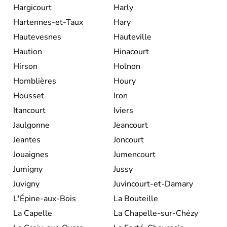
Hargicourt
Harly
Hartennes-et-Taux
Hary
Hautevesnes
Hauteville
Haution
Hinacourt
Hirson
Holnon
Homblières
Houry
Housset
Iron
Itancourt
Iviers
Jaulgonne
Jeancourt
Jeantes
Joncourt
Jouaignes
Jumencourt
Jumigny
Jussy
Juvigny
Juvincourt-et-Damary
L'Épine-aux-Bois
La Bouteille
La Capelle
La Chapelle-sur-Chézy