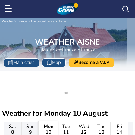
Weather
France
Hauts-de-France
Aisne
WEATHER AISNE
Hauts-de-France - France
Main cities
Map
Become a V.I.P
Weather for
Monday 10 August
Sat
Sun
Mon
Tue
Wed
Thu
Fri
8
9
10
11
12
13
14