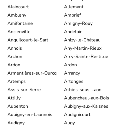
Alaincourt
Allemant
Ambleny
Ambrief
Amifontaine
Amigny-Rouy
Ancienville
Andelain
Anguilcourt-le-Sart
Anizy-le-Château
Annois
Any-Martin-Rieux
Archon
Arcy-Sainte-Restitue
Ardon
Ardon
Armentières-sur-Ourcq
Arrancy
Artemps
Artonges
Assis-sur-Serre
Athies-sous-Laon
Attilly
Aubencheul-aux-Bois
Aubenton
Aubigny-aux-Kaisnes
Aubigny-en-Laonnois
Audignicourt
Audigny
Augy