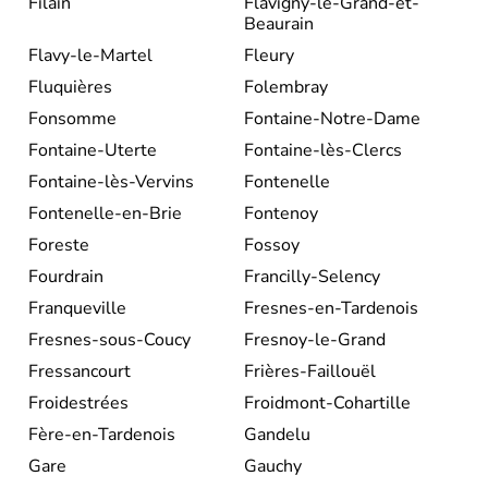
Filain
Flavigny-le-Grand-et-
Beaurain
Flavy-le-Martel
Fleury
Fluquières
Folembray
Fonsomme
Fontaine-Notre-Dame
Fontaine-Uterte
Fontaine-lès-Clercs
Fontaine-lès-Vervins
Fontenelle
Fontenelle-en-Brie
Fontenoy
Foreste
Fossoy
Fourdrain
Francilly-Selency
Franqueville
Fresnes-en-Tardenois
Fresnes-sous-Coucy
Fresnoy-le-Grand
Fressancourt
Frières-Faillouël
Froidestrées
Froidmont-Cohartille
Fère-en-Tardenois
Gandelu
Gare
Gauchy