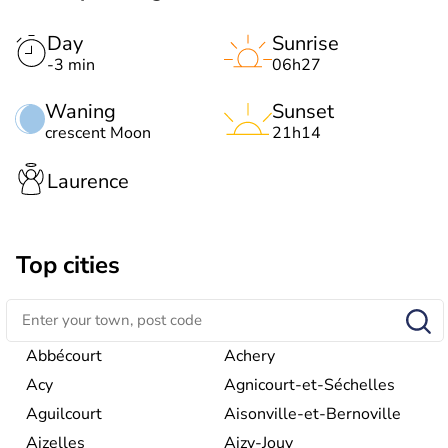
Day
Sunrise
-3 min
06h27
Waning
Sunset
crescent Moon
21h14
Laurence
Top cities
Abbécourt
Achery
Acy
Agnicourt-et-Séchelles
Aguilcourt
Aisonville-et-Bernoville
Aizelles
Aizy-Jouy