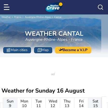
Weather
France
Auvergne-Rhône-Alpes
Cantal
WEATHER CANTAL
Auvergne-Rhône-Alpes - France
Main cities
Map
Become a V.I.P
Weather for
Sunday 16 August
Sun
Mon
Tue
Wed
Thu
Fri
Sat
9
10
11
12
13
14
15