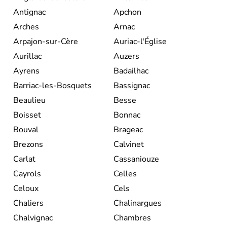
Antignac
Apchon
Arches
Arnac
Arpajon-sur-Cère
Auriac-l'Église
Aurillac
Auzers
Ayrens
Badailhac
Barriac-les-Bosquets
Bassignac
Beaulieu
Besse
Boisset
Bonnac
Bouval
Brageac
Brezons
Calvinet
Carlat
Cassaniouze
Cayrols
Celles
Celoux
Cels
Chaliers
Chalinargues
Chalvignac
Chambres