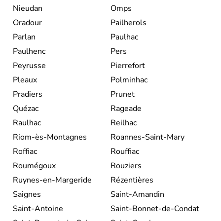
Nieudan
Omps
Oradour
Pailherols
Parlan
Paulhac
Paulhenc
Pers
Peyrusse
Pierrefort
Pleaux
Polminhac
Pradiers
Prunet
Quézac
Rageade
Raulhac
Reilhac
Riom-ès-Montagnes
Roannes-Saint-Mary
Roffiac
Rouffiac
Roumégoux
Rouziers
Ruynes-en-Margeride
Rézentières
Saignes
Saint-Amandin
Saint-Antoine
Saint-Bonnet-de-Condat