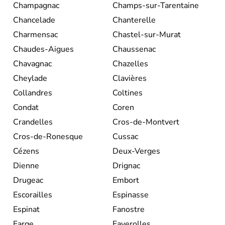
Champagnac
Champs-sur-Tarentaine
Chancelade
Chanterelle
Charmensac
Chastel-sur-Murat
Chaudes-Aigues
Chaussenac
Chavagnac
Chazelles
Cheylade
Clavières
Collandres
Coltines
Condat
Coren
Crandelles
Cros-de-Montvert
Cros-de-Ronesque
Cussac
Cézens
Deux-Verges
Dienne
Drignac
Drugeac
Embort
Escorailles
Espinasse
Espinat
Fanostre
Farge
Faverolles