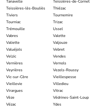
Tanavelle
Teissières-de-Cornet
Teissières-lès-Bouliès
Thiézac
Tiviers
Tournemire
Tourniac
Trizac
Trémouille
Ussel
Vabres
Valette
Valiette
Valjouze
Valuéjols
Vebret
Velzic
Vendes
Vernières
Vernols
Veyrières
Vezels-Roussy
Vic-sur-Cère
Vieillespesse
Vieillevie
Villedieu
Virargues
Vitrac
Vèze
Védrines-Saint-Loup
Vézac
Ydes