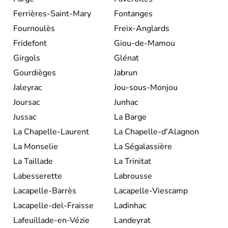
Ferrières-Saint-Mary
Fontanges
Fournoulès
Freix-Anglards
Fridefont
Giou-de-Mamou
Girgols
Glénat
Gourdièges
Jabrun
Jaleyrac
Jou-sous-Monjou
Joursac
Junhac
Jussac
La Barge
La Chapelle-Laurent
La Chapelle-d'Alagnon
La Monselie
La Ségalassière
La Taillade
La Trinitat
Labesserette
Labrousse
Lacapelle-Barrès
Lacapelle-Viescamp
Lacapelle-del-Fraisse
Ladinhac
Lafeuillade-en-Vézie
Landeyrat