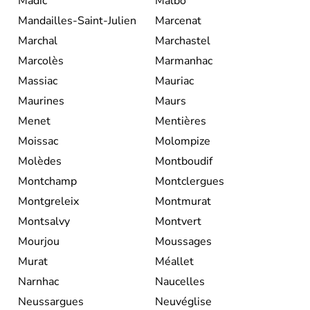
Madic
Malbo
Mandailles-Saint-Julien
Marcenat
Marchal
Marchastel
Marcolès
Marmanhac
Massiac
Mauriac
Maurines
Maurs
Menet
Mentières
Moissac
Molompize
Molèdes
Montboudif
Montchamp
Montclergues
Montgreleix
Montmurat
Montsalvy
Montvert
Mourjou
Moussages
Murat
Méallet
Narnhac
Naucelles
Neussargues
Neuvéglise