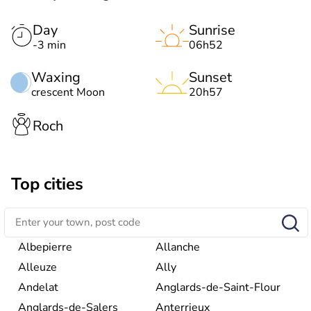
Day
Sunrise
-3 min
06h52
Waxing
Sunset
crescent Moon
20h57
Roch
Top cities
Albepierre
Allanche
Alleuze
Ally
Andelat
Anglards-de-Saint-Flour
Anglards-de-Salers
Anterrieux