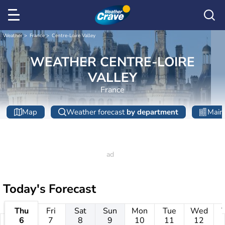
Weather
France
Centre-Loire Valley
WEATHER CENTRE-LOIRE
VALLEY
France
Map
Weather forecast
by department
Main 
Today's Forecast
Thu
Fri
Sat
Sun
Mon
Tue
Wed
6
7
8
9
10
11
12