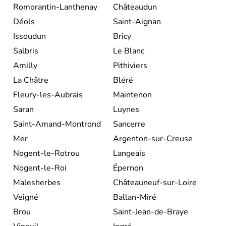
Romorantin-Lanthenay
Châteaudun
Déols
Saint-Aignan
Issoudun
Bricy
Salbris
Le Blanc
Amilly
Pithiviers
La Châtre
Bléré
Fleury-les-Aubrais
Maintenon
Saran
Luynes
Saint-Amand-Montrond
Sancerre
Mer
Argenton-sur-Creuse
Nogent-le-Rotrou
Langeais
Nogent-le-Roi
Épernon
Malesherbes
Châteauneuf-sur-Loire
Veigné
Ballan-Miré
Brou
Saint-Jean-de-Braye