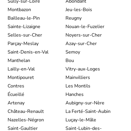
Sully-sur-Loire
Abondant
Montbazon
Jeu-les-Bois
Bailleau-le-Pin
Reugny
Sainte-Lizaigne
Nouan-le-Fuzelier
Selles-sur-Cher
Noyers-sur-Cher
Parçay-Meslay
Azay-sur-Cher
Saint-Denis-en-Val
Semoy
Manthelan
Bou
Lailly-en-Val
Vitry-aux-Loges
Montipouret
Mainvilliers
Contres
Les Montils
Écueillé
Hanches
Artenay
Aubigny-sur-Nère
Château-Renault
La Ferté-Saint-Aubin
Nazelles-Négron
Luçay-le-Mâle
Saint-Gaultier
Saint-Lubin-des-