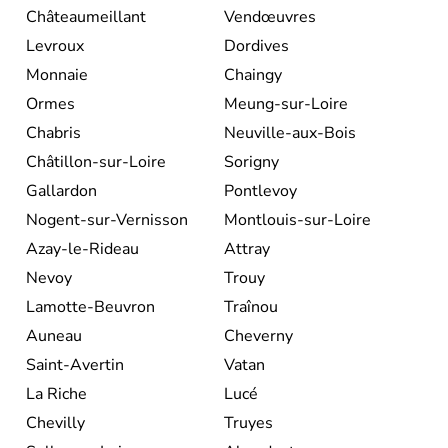
Châteaumeillant
Vendœuvres
Levroux
Dordives
Monnaie
Chaingy
Ormes
Meung-sur-Loire
Chabris
Neuville-aux-Bois
Châtillon-sur-Loire
Sorigny
Gallardon
Pontlevoy
Nogent-sur-Vernisson
Montlouis-sur-Loire
Azay-le-Rideau
Attray
Nevoy
Trouy
Lamotte-Beuvron
Traînou
Auneau
Cheverny
Saint-Avertin
Vatan
La Riche
Lucé
Chevilly
Truyes