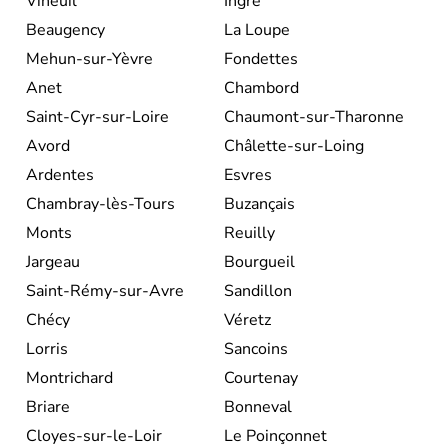
Vineuil
Ingré
Beaugency
La Loupe
Mehun-sur-Yèvre
Fondettes
Anet
Chambord
Saint-Cyr-sur-Loire
Chaumont-sur-Tharonne
Avord
Châlette-sur-Loing
Ardentes
Esvres
Chambray-lès-Tours
Buzançais
Monts
Reuilly
Jargeau
Bourgueil
Saint-Rémy-sur-Avre
Sandillon
Chécy
Véretz
Lorris
Sancoins
Montrichard
Courtenay
Briare
Bonneval
Cloyes-sur-le-Loir
Le Poinçonnet